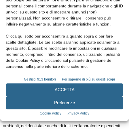
personali come il comportamento durante la navigazione o gli ID
È come il colore che aggiunge vita e calore al sistema.
univoci su questo sito e di mostrare annunci (non)
personalizzati. Non acconsentire o ritirare il consenso può
influire negativamente su alcune caratteristiche e funzioni.
I pazienti hanno bisogno di sentirsi compresi, ascoltati e rispettati.
Loro hanno il bisogno di cura, questa è un’esigenza che noi
Clicca qui sotto per acconsentire a quanto sopra o per fare
dobbiamo soddisfare. Abbiamo un grande debito emotivo con loro
scelte dettagliate. Le tue scelte saranno applicate solamente a
che siamo tenuti a colmare dal momento in cui decidono di
questo sito. È possibile modificare le impostazioni in qualsiasi
momento, compreso il ritiro del consenso, utilizzando i pulsanti
affidarsi alle nostre mani!
della Cookie Policy o cliccando sul pulsante di gestione del
consenso nella parte inferiore dello schermo.
Tutto questo si traduce in una connessione empatica profonda e
Gestisci 913 fornitori
Per saperne di più su questi scopi
crea un ambiente più confortevole e rassicurante. Come il liquido
che si adatta al livello in tutti i vasi comunicanti, l’empatia si adatta
ACCETTA
alle esigenze emotive di ciascun paziente, e deve riempire al
Preferenze
massimo il vaso.
Cookie Policy
Privacy Policy
Infine, c’è la bellezza, che corrisponde all’arte, all’estetica degli
ambienti, del dentista e anche di tutti i collaboratori e dipendenti