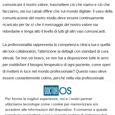
comunicare il nostro valore, trasmettere ciò che siamo e ciò che
facciamo, sia sui canali offline che sul mondo digitale. Il vaso della
comunicazione del nostro studio deve essere continuamente
ricaricato per far sì che il messaggio del nostro valore sia
ridondante e tenga alto il livello di tutti gli altri vasi comunicanti.
La professionalità rappresenta la competenza clinica tua e quella
dei tuoi collaboratori, l’attenzione ai dettagli con standard di cura
elevati. Se non sei bravo, se non hai a disposizione tutte le armi
per soddisfare il bisogno terapeutico di ogni paziente, come speri
di metterti in luce nel mondo professionale? Questo vaso deve
essere costantemente colmo, perché nella vita professionale
l’aggiornamento clinico continuo è un fattore determinante.
L’empatia è l’inclusione dell’umanità nel rapporto medico/paziente.
Per fornire le migliori esperienze, noi e i nostri partner
utilizziamo tecnologie come i cookie per memorizzare e/o
È una componente che deve essere sempre presente nello studio
accedere alle informazioni del dispositivo. Il consenso a queste
odontoiatrico.
tecnologie permetterà a noi e ai nostri partner di elaborare dati