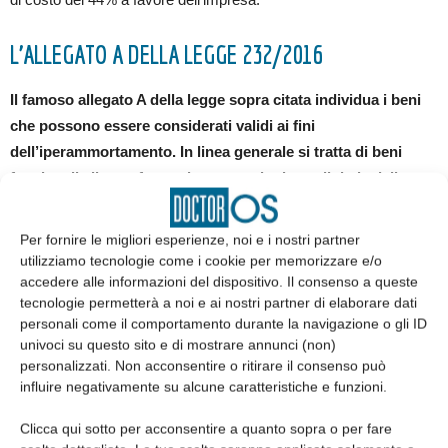
L’ALLEGATO A DELLA LEGGE 232/2016
Il famoso allegato A della legge sopra citata individua i beni
che possono essere considerati validi ai fini
dell’iperammortamento. In linea generale si tratta di beni
funzionali alla trasformazione tecnologica e digitale delle
imprese secondo il modello Industria 4.0.
Per fornire le migliori esperienze, noi e i nostri partner
Il legislatore ovviamente non può scendere nel dettaglio dei nomi
utilizziamo tecnologie come i cookie per memorizzare e/o
di singole apparecchiature o impianti dalla trafilatura del ferro, alla
accedere alle informazioni del dispositivo. Il consenso a queste
tecnologie permetterà a noi e ai nostri partner di elaborare dati
raccolta delle olive o alla odontoiatria. Quindi descrive in generale
personali come il comportamento durante la navigazione o gli ID
quali devono essere le caratteristiche di tali beni strumentali. Per
univoci su questo sito e di mostrare annunci (non)
fare questo li distingue in 4 categorie che vi riporto fedelmente dal
personalizzati. Non acconsentire o ritirare il consenso può
testo di legge (leggete bene ogni singola parola, anche le
influire negativamente su alcune caratteristiche e funzioni.
congiunzioni hanno un senso preciso):
Clicca qui sotto per acconsentire a quanto sopra o per fare