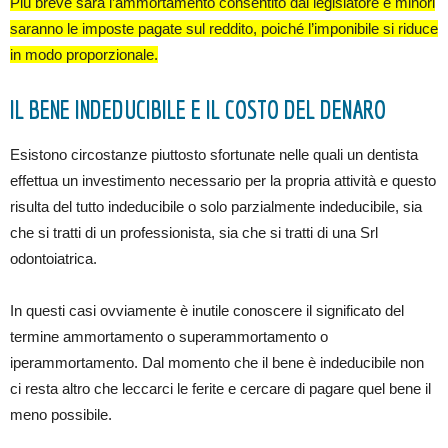
Più breve sarà l’ammortamento consentito dal legislatore e minori
saranno le imposte pagate sul reddito, poiché l’imponibile si riduce
in modo proporzionale.
IL BENE INDEDUCIBILE E IL COSTO DEL DENARO
Esistono circostanze piuttosto sfortunate nelle quali un dentista
effettua un investimento necessario per la propria attività e questo
risulta del tutto indeducibile o solo parzialmente indeducibile, sia
che si tratti di un professionista, sia che si tratti di una Srl
odontoiatrica.
In questi casi ovviamente è inutile conoscere il significato del
termine ammortamento o superammortamento o
iperammortamento. Dal momento che il bene è indeducibile non
ci resta altro che leccarci le ferite e cercare di pagare quel bene il
meno possibile.