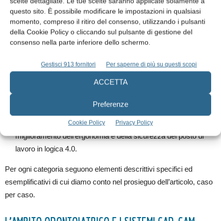
scelte dettagliate. Le tue scelte saranno applicate solamente a
Beni strumentali il cui funzionamento è controllato da sistemi
questo sito. È possibile modificare le impostazioni in qualsiasi
computerizzati o gestito tramite opportuni sensori e
momento, compreso il ritiro del consenso, utilizzando i pulsanti
della Cookie Policy o cliccando sul pulsante di gestione del
azionamenti.
consenso nella parte inferiore dello schermo.
Dispositivi, strumentazione e componentistica intelligente per
l’integrazione, la sensorizzazione e/o l’interconnessione e il
Gestisci 913 fornitori
Per saperne di più su questi scopi
controllo automatico dei processi utilizzati anche
ACCETTA
nell’ammodernamento o nel revamping dei sistemi di
produzione esistenti.
Preferenze
Sistemi per l’assicurazione della qualità e della sostenibilità.
Dispositivi per l’interazione uomo macchina e per il
Cookie Policy
Privacy Policy
miglioramento dell’ergonomia e della sicurezza del posto di
lavoro in logica 4.0.
Per ogni categoria seguono elementi descrittivi specifici ed
esemplificativi di cui diamo conto nel prosieguo dell’articolo, caso
per caso.