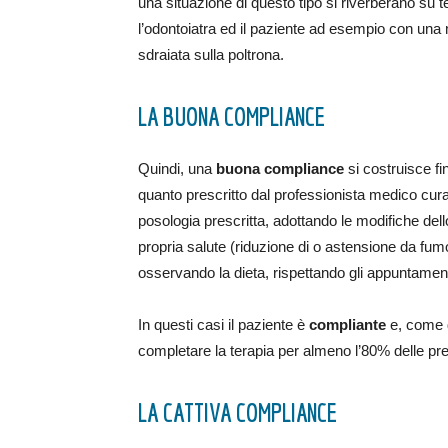
una situazione di questo tipo si riverberano su te
l’odontoiatra ed il paziente ad esempio con una 
sdraiata sulla poltrona.
LA BUONA COMPLIANCE
Quindi, una
buona compliance
si costruisce fin
quanto prescritto dal professionista medico cu
posologia prescritta, adottando le modifiche dello
propria salute (riduzione di o astensione da fumo,
osservando la dieta, rispettando gli appuntamenti 
In questi casi il paziente è
compliante
e, come d
completare la terapia per almeno l’80% delle pr
LA CATTIVA COMPLIANCE