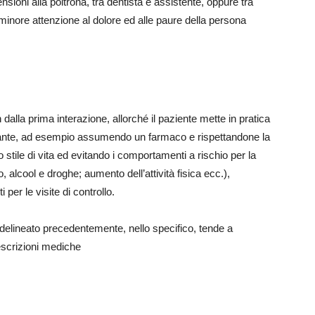
nsioni alla poltrona, tra dentista e assistente, oppure tra
minore attenzione al dolore ed alle paure della persona
 dalla prima interazione, allorché il paziente mette in pratica
rante, ad esempio assumendo un farmaco e rispettandone la
 stile di vita ed evitando i comportamenti a rischio per la
 alcool e droghe; aumento dell’attività fisica ecc.),
per le visite di controllo.
elineato precedentemente, nello specifico, tende a
escrizioni mediche