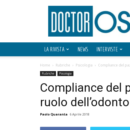
Doctor
OS
LA RIVISTA
NEWS
INTERVISTE
Home
Rubriche
Psicologia
Compliance del pazi
Rubriche
Psicologia
Compliance del pa
ruolo dell’odonto
Paolo Quaranta
6 Aprile 2018