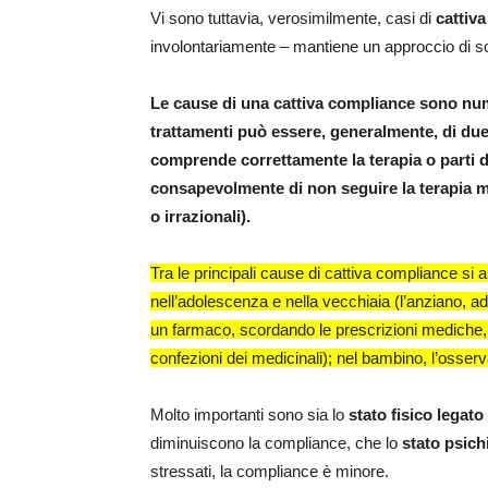
Vi sono tuttavia, verosimilmente, casi di
cattiv
involontariamente – mantiene un approccio di sc
Le cause di una cattiva compliance sono nume
trattamenti può essere, generalmente, di due
comprende correttamente la terapia o parti 
consapevolmente di non seguire la terapia me
o irrazionali).
Tra le principali cause di cattiva compliance si a
nell’adolescenza e nella vecchiaia (l’anziano, 
un farmaco, scordando le prescrizioni mediche,
confezioni dei medicinali); nel bambino, l’osser
Molto importanti sono sia lo
stato fisico legato 
diminuiscono la compliance, che lo
stato psich
stressati, la compliance è minore.