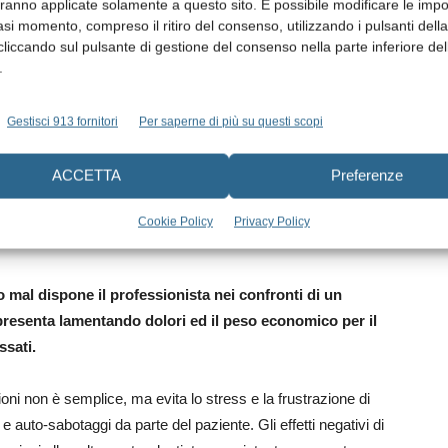
aranno applicate solamente a questo sito. È possibile modificare le impo
asi momento, compreso il ritiro del consenso, utilizzando i pulsanti dell
cliccando sul pulsante di gestione del consenso nella parte inferiore del
.
Gestisci 913 fornitori
Per saperne di più su questi scopi
che si verifica sostanzialmente nei casi di interruzione
ACCETTA
Preferenze
puntuali di un farmaco, di irregolarità o discontinuità
cia della terapia e favorisce l’insorgenza di complicanze,
Cookie Policy
Privacy Policy
ia.
 o mal dispone il professionista nei confronti di un
 presenta lamentando dolori ed il peso economico per il
ssati.
oni non è semplice, ma evita lo stress e la frustrazione di
 auto-sabotaggi da parte del paziente. Gli effetti negativi di