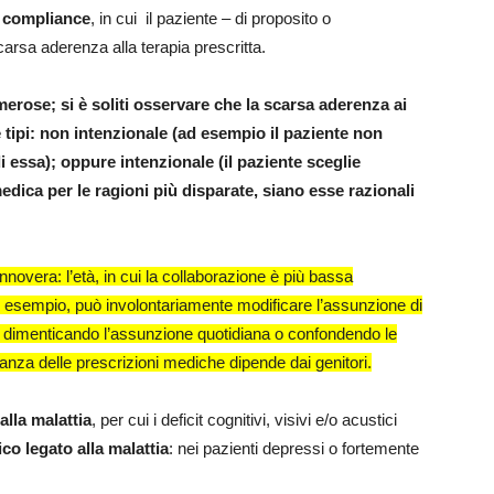
a compliance
, in cui il paziente – di proposito o
arsa aderenza alla terapia prescritta.
rose; si è soliti osservare che la scarsa aderenza ai
 tipi: non
intenzionale
(ad esempio il paziente non
di essa); oppure
intenzionale
(il paziente sceglie
dica per le ragioni più disparate, siano esse razionali
nnovera: l’età, in cui la collaborazione è più bassa
ad esempio, può involontariamente modificare l’assunzione di
 dimenticando l’assunzione quotidiana o confondendo le
vanza delle prescrizioni mediche dipende dai genitori.
alla malattia
, per cui i deficit cognitivi, visivi e/o acustici
ico legato alla malattia
: nei pazienti depressi o fortemente