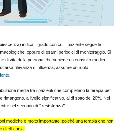
iescenza) indica il grado con cui il paziente segue le
rmacologiche, oppure di esami periodici di monitoraggio. Si
gime di vita della persona che richiede un consulto medico.
scarsa rilevanza o influenza, assume un ruolo
iente.
tribuzione media tra i pazienti che completano la terapia per
 rimangono, a livello significativo, al di sotto del 20%. Nel
entre nel secondo di
“resistenza”
.
zioni mediche è molto importante, poiché una terapia che non
 di efficacia.