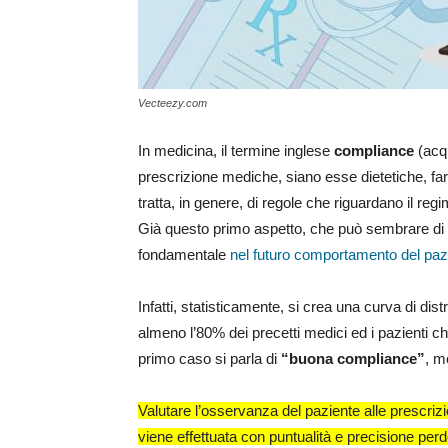
Vecteezy.com
In medicina, il termine inglese
compliance
(acqu
prescrizione mediche, siano esse dietetiche, fa
tratta, in genere, di regole che riguardano il re
Già questo primo aspetto, che può sembrare di 
fondamentale
nel futuro comportamento del paz
Infatti, statisticamente, si crea una curva di dis
almeno l’80% dei precetti medici ed i pazienti che
primo caso si parla di
“buona compliance”
, m
Valutare l’osservanza del paziente alle prescri
viene effettuata con puntualità e precisione perde