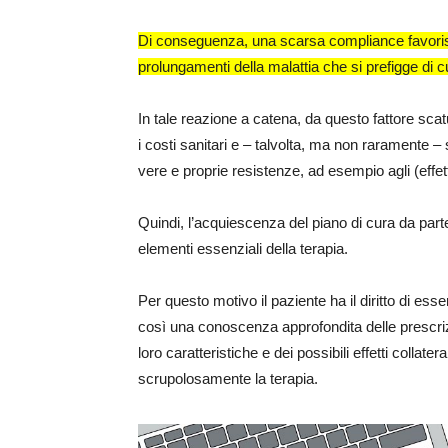
Di conseguenza, una scarsa compliance favorisc
prolungamenti della malattia che si prefigge di c
In tale reazione a catena, da questo fattore sc
i costi sanitari e – talvolta, ma non raramente – s
vere e proprie resistenze, ad esempio agli (effetti
Quindi, l’acquiescenza del piano di cura da part
elementi essenziali della terapia.
Per questo motivo il paziente ha il diritto di e
così una conoscenza approfondita delle prescriz
loro caratteristiche e dei possibili effetti collate
scrupolosamente la terapia.