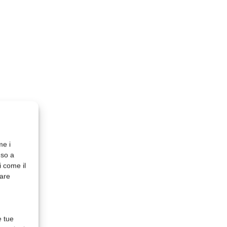
me i
nso a
i come il
rare
e tue