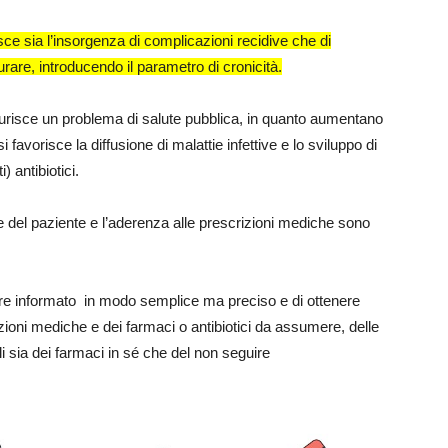
e sia l’insorgenza di complicazioni recidive che di
urare, introducendo il parametro di cronicità.
aturisce un problema di salute pubblica, in quanto aumentano
i favorisce la diffusione di malattie infettive e lo sviluppo di
) antibiotici.
e del paziente e l’aderenza alle prescrizioni mediche sono
ssere informato in modo semplice ma preciso e di ottenere
ioni mediche e dei farmaci o antibiotici da assumere, delle
rali sia dei farmaci in sé che del non seguire