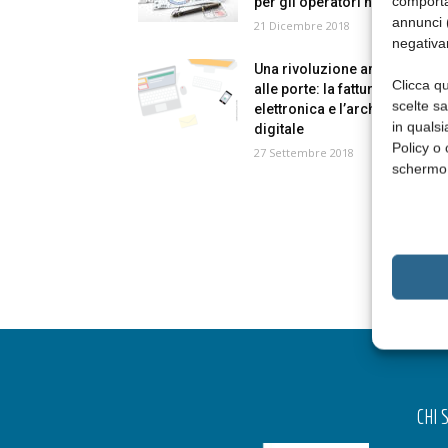
comporta
per gli operatori nel mondo...
annunci (
21 Dicembre 2018
negativa
Una rivoluzione amministrati
Clicca qu
alle porte: la fatturazione
scelte s
elettronica e l’archiviazione
in qualsi
digitale
Policy o 
27 Settembre 2018
schermo
CHI 