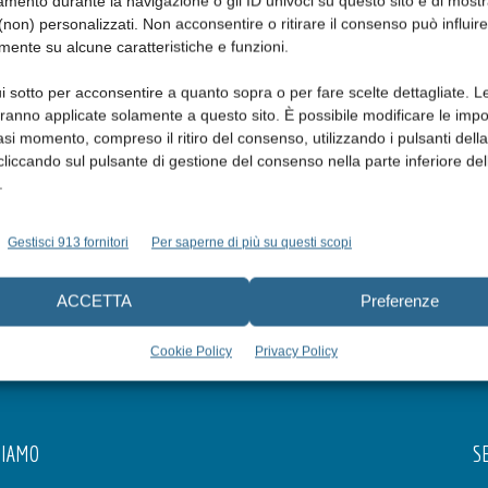
mento durante la navigazione o gli ID univoci su questo sito e di most
17 Dicembre 2018
non) personalizzati. Non acconsentire o ritirare il consenso può influire
mente su alcune caratteristiche e funzioni.
va
i sotto per acconsentire a quanto sopra o per fare scelte dettagliate. L
aranno applicate solamente a questo sito. È possibile modificare le impo
asi momento, compreso il ritiro del consenso, utilizzando i pulsanti dell
cliccando sul pulsante di gestione del consenso nella parte inferiore del
.
Gestisci 913 fornitori
Per saperne di più su questi scopi
ACCETTA
Preferenze
Cookie Policy
Privacy Policy
SIAMO
SE