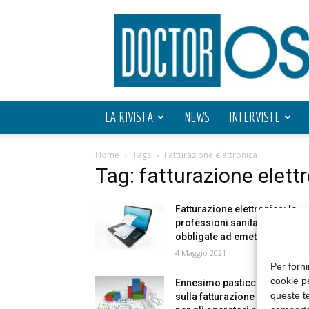
Doctor
OS
LA RIVISTA
NEWS
INTERVISTE
Home
Tags
Fatturazione elettronica
Tag: fatturazione elett
Fatturazione elettronica: le
professioni sanitarie sono
obbligate ad emetterle?
4 Maggio 2021
Per forni
cookie p
Ennesimo pasticcio all’italian
queste te
sulla fatturazione elettronica