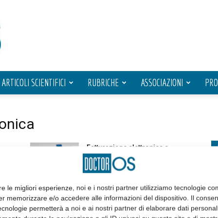
ARTICOLI SCIENTIFICI
RUBRICHE
ASSOCIAZIONI
PRO
ronica
Fatturazione elettronica e
operatori sanitari: la farsa
continua!
24 Dicembre 2018
re le migliori esperienze, noi e i nostri partner utilizziamo tecnologie co
er memorizzare e/o accedere alle informazioni del dispositivo. Il conse
a
Fattura elettronica e pazienti
cnologie permetterà a noi e ai nostri partner di elaborare dati personal
anziani