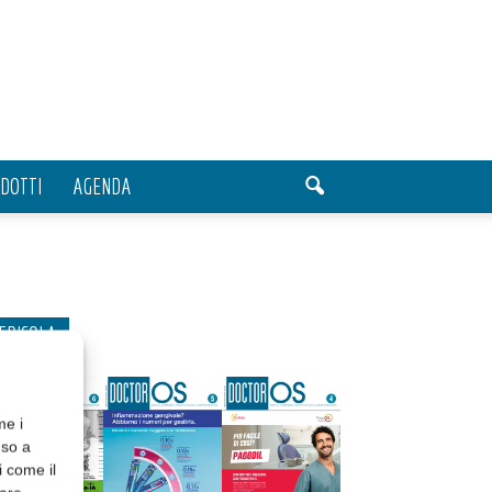
DOTTI
AGENDA
EDICOLA
me i
nso a
i come il