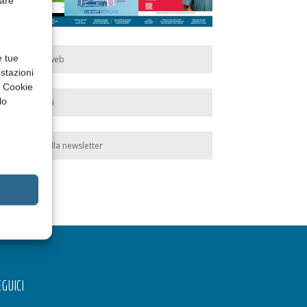
rare
e tue
Edicola web
stazioni
a Cookie
lo
Abbonati
Iscriviti alla newsletter
GUICI