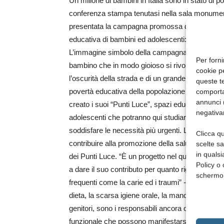
Un milione di bambini in Italia sono in stato di
conferenza stampa tenutasi nella sala monumenta
presentata la campagna promossa da Save the Ch
educativa di bambini ed adolescenti: la SIOI è par
L’immagine simbolo della campagna è una lampa
Per forni
bambino che in modo gioioso si rivolge ad un gi
cookie p
l’oscurità della strada e di un grande palazzo con
queste te
povertà educativa della popolazione pediatrica n
comporta
annunci (
creato i suoi “Punti Luce”, spazi educativi dove 
negativa
adolescenti che potranno qui studiare, giocare, a
soddisfare le necessità più urgenti. La SIOI ha 
Clicca qu
contribuire alla promozione della salute orale at
scelte s
in qualsi
dei Punti Luce. “È un progetto nel quale crediamo 
Policy o 
a dare il suo contributo per quanto riguarda sia l
schermo
frequenti come la carie ed i traumi” - dichiara R
dieta, la scarsa igiene orale, la mancata sensibi
genitori, sono i responsabili ancora oggi dell’em
funzionale che possono manifestarsi. Se è vero qu