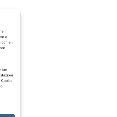
me i
nso a
i come il
rare
e tue
stazioni
a Cookie
lo