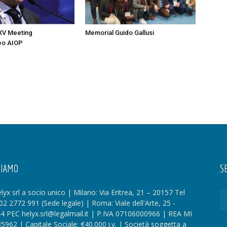
 XV Meeting
Memorial Guido Gallusi
eo AIOP
SIAMO
SE
lyx srl a socio unico | Milano: Via Eritrea, 21 – 20157 Tel
02 2772 991 (Sede legale) | Roma: Viale dell'Arte, 25 -
4 PEC helyx.srl@legalmail.it | P.IVA 07106000966 | REA MI
35962 | Capitale Sociale: €40.000 i.v. | Società soggetta a