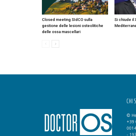
Closed meeting SIdCO sulla
Si chiude il
gestione delle lesioni osteolitiche
Mediterran
delle ossa mascellari
CHI 
© He
+39 
0014
- 19