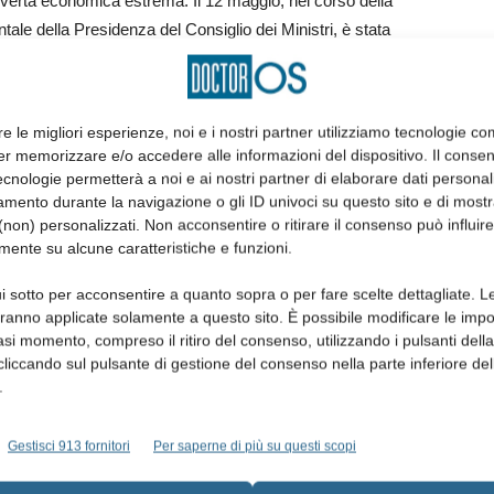
 povertà economica estrema. Il 12 maggio, nel corso della
le della Presidenza del Consiglio dei Ministri, è stata
ildren “Illuminiamo il Futuro” per combattere la povertà
tner strategico per l’odontoiatria infantile.
da rossa che proietta come un faro la sua luce su un
re le migliori esperienze, noi e i nostri partner utilizziamo tecnologie co
ovane adulto. Sullo sfondo una bicicletta abbandonata e
er memorizzare e/o accedere alle informazioni del dispositivo. Il conse
 le scritte sui muri. Per combattere quindi il buio della
cnologie permetterà a noi e ai nostri partner di elaborare dati personal
elle aree più disagiate e svantaggiate, Save the Children ha
mento durante la navigazione o gli ID univoci su questo sito e di most
non) personalizzati. Non acconsentire o ritirare il consenso può influire
poter offrire servizi e opportunità formative a bambini ed
mente su alcune caratteristiche e funzioni.
vere accesso ad attività sportive, culturali e creative o
aderito con entusiasmo a questo progetto, con lo scopo di
i sotto per acconsentire a quanto sopra o per fare scelte dettagliate. L
traverso percorsi di prevenzione ed informazione all’interno
aranno applicate solamente a questo sito. È possibile modificare le impo
asi momento, compreso il ritiro del consenso, utilizzando i pulsanti dell
molto e la SIOI, con i suoi circa mille soci iscritti, è pronta
cliccando sul pulsante di gestione del consenso nella parte inferiore del
a prevenzione sia l’aspetto clinico delle patologie più
.
affaella Docimo, presidente della SIOI, che continua: “La
lizzazione ed informazione, lo stato di salute della bocca dei
Gestisci 913 fornitori
Per saperne di più su questi scopi
ergenza carie con tutte le complicanze di ordine clinico e
indi che il sorriso illumina il viso, la SIOI è pronta con