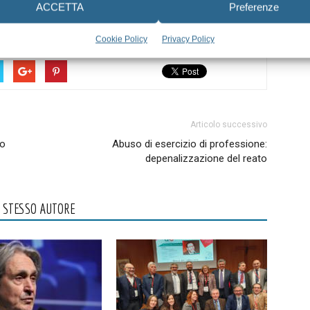
ACCETTA
Preferenze
bini più sfortunati e svantaggiati.
Cookie Policy
Privacy Policy
Articolo successivo
ro
Abuso di esercizio di professione:
depenalizzazione del reato
O STESSO AUTORE