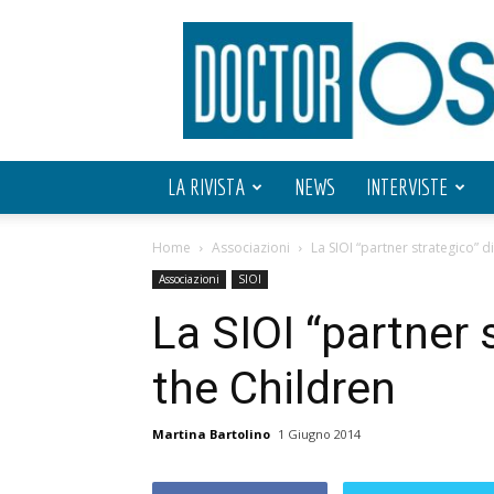
Doctor
OS
LA RIVISTA
NEWS
INTERVISTE
Home
Associazioni
La SIOI “partner strategico” d
Associazioni
SIOI
La SIOI “partner 
the Children
Martina Bartolino
1 Giugno 2014