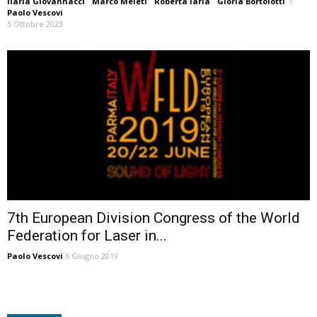
Ilaria Giovannacci
,
Marco Meleti
,
Roberta Iaria
,
Gloria Bortolotti
e
Paolo Vescovi
5 Ottobre 2023
7th European Division Congress of the World
Federation for Laser in...
Paolo Vescovi
6 Giugno 2019