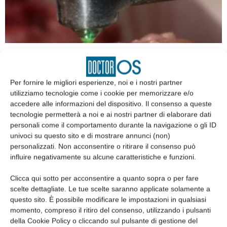
Laser in odontoiatria: what’s new
Paolo Vescovi
,
Ilaria Giovannacci
,
Roberta Iaria
,
Gloria Bortolotti
,
Kevin Ruggeri
,
Luca Corradi
,
Benedetta Ghezzi
,
Luigi Corcione
,
Rita
Per fornire le migliori esperienze, noi e i nostri partner
Antonelli
,
Maddalena Manfredi
e
Marco Meleti
utilizziamo tecnologie come i cookie per memorizzare e/o
19 Ottobre 2023
accedere alle informazioni del dispositivo. Il consenso a queste
tecnologie permetterà a noi e ai nostri partner di elaborare dati
personali come il comportamento durante la navigazione o gli ID
univoci su questo sito e di mostrare annunci (non)
personalizzati. Non acconsentire o ritirare il consenso può
influire negativamente su alcune caratteristiche e funzioni.
Clicca qui sotto per acconsentire a quanto sopra o per fare
scelte dettagliate. Le tue scelte saranno applicate solamente a
questo sito. È possibile modificare le impostazioni in qualsiasi
momento, compreso il ritiro del consenso, utilizzando i pulsanti
della Cookie Policy o cliccando sul pulsante di gestione del