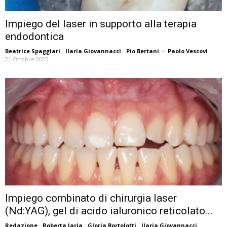
Impiego del laser in supporto alla terapia
endodontica
Beatrice Spaggiari
,
Ilaria Giovannacci
,
Pio Bertani
e
Paolo Vescovi
21 Ottobre 2025
Impiego combinato di chirurgia laser
(Nd:YAG), gel di acido ialuronico reticolato...
Redazione
,
Roberta Iaria
,
Gloria Bortolotti
,
Ilaria Giovannacci
,