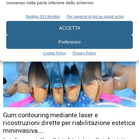
Gestione con laser Nd:YAG (1064 nm) di
consenso nella parte inferiore dello schermo.
lesione displasica della guancia....
Gestisci 913 fornitori
Per saperne di più su questi scopi
Roberta Iaria
,
Gloria Bortolotti
,
Ilaria Giovannacci
,
Marco Meleti
e
Paolo Vescovi
ACCETTA
12 Ottobre 2023
Preferenze
Cookie Policy
Privacy Policy
Gum contouring mediante laser e
ricostruzioni dirette per riabilitazione estetica
mininvasiva....