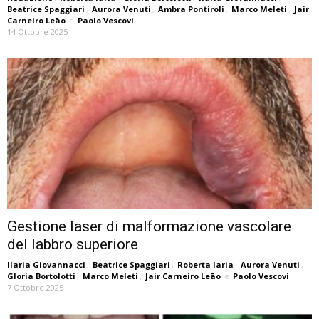
Beatrice Spaggiari
,
Aurora Venuti
,
Ambra Pontiroli
,
Marco Meleti
,
Jair
Carneiro Leāo
e
Paolo Vescovi
14 Ottobre 2025
Gestione laser di malformazione vascolare
del labbro superiore
Ilaria Giovannacci
,
Beatrice Spaggiari
,
Roberta Iaria
,
Aurora Venuti
,
Gloria Bortolotti
,
Marco Meleti
,
Jair Carneiro Leāo
e
Paolo Vescovi
7 Ottobre 2025