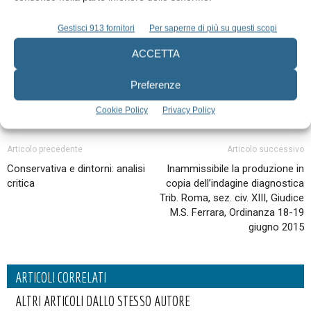
A cura di:
Marco Lorenzo Scarpelli
Gestisci 913 fornitori
Per saperne di più su questi scopi
ACCETTA
Preferenze
Cookie Policy
Privacy Policy
Articolo precedente
Articolo successivo
Conservativa e dintorni: analisi
Inammissibile la produzione in
critica
copia dell’indagine diagnostica
Trib. Roma, sez. civ. XIII, Giudice
M.S. Ferrara, Ordinanza 18-19
giugno 2015
ARTICOLI CORRELATI
ALTRI ARTICOLI DALLO STESSO AUTORE