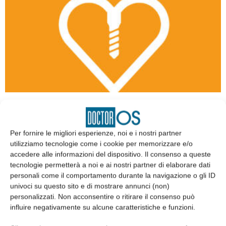
Impianti dentali in pazienti con malattie
cardiovascolari: revisione della letteratura
Lara Ceresoli
,
Costanza Ferraro
,
Irene Cusenza
,
Serena Ferri
,
Giorgio
Per fornire le migliori esperienze, noi e i nostri partner
Collina
e
Vittorio Pensa
utilizziamo tecnologie come i cookie per memorizzare e/o
27 Maggio 2024
accedere alle informazioni del dispositivo. Il consenso a queste
tecnologie permetterà a noi e ai nostri partner di elaborare dati
personali come il comportamento durante la navigazione o gli ID
univoci su questo sito e di mostrare annunci (non)
personalizzati. Non acconsentire o ritirare il consenso può
influire negativamente su alcune caratteristiche e funzioni.