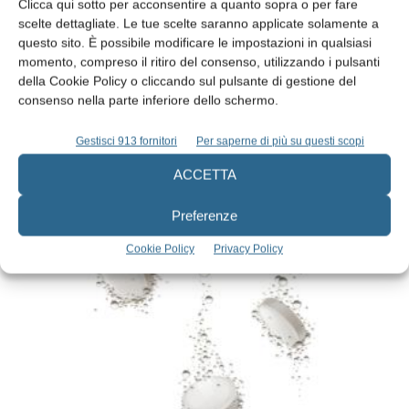
Clicca qui sotto per acconsentire a quanto sopra o per fare
scelte dettagliate. Le tue scelte saranno applicate solamente a
questo sito. È possibile modificare le impostazioni in qualsiasi
momento, compreso il ritiro del consenso, utilizzando i pulsanti
della Cookie Policy o cliccando sul pulsante di gestione del
consenso nella parte inferiore dello schermo.
Complicanze del paziente diabetico in
chirurgia orale: una revisione narrativa
Gestisci 913 fornitori
Per saperne di più su questi scopi
Costanza Ferraro
,
Serena Ferri
,
Lorenzo Franceschi
,
Matteo Palmacci
,
Nicola Cantile
e
Irene Cusenza
ACCETTA
18 Dicembre 2023
Preferenze
Cookie Policy
Privacy Policy