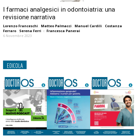
I farmaci analgesici in odontoiatria: una
revisione narrativa
Lorenzo Franceschi
,
Matteo Palmacci
,
Manuel Cardili
,
Costanza
Ferraro
,
Serena Ferri
e
Francesca Panerai
6 Novembre 2023
EDICOLA