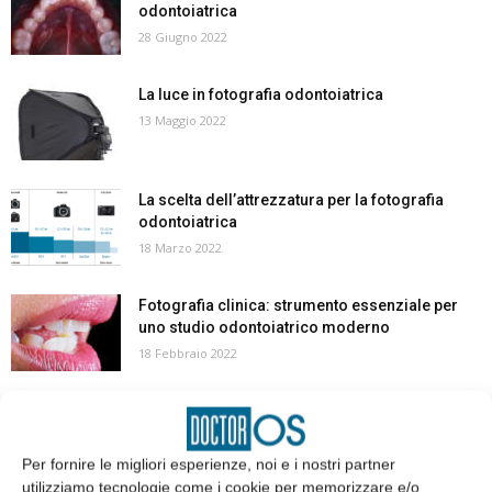
odontoiatrica
28 Giugno 2022
La luce in fotografia odontoiatrica
13 Maggio 2022
La scelta dell’attrezzatura per la fotografia
odontoiatrica
18 Marzo 2022
Fotografia clinica: strumento essenziale per
uno studio odontoiatrico moderno
18 Febbraio 2022
Perché è utile la conoscenza della fotografia
odontoiatrica nella formazione
professionale...
Per fornire le migliori esperienze, noi e i nostri partner
19 Aprile 2018
utilizziamo tecnologie come i cookie per memorizzare e/o