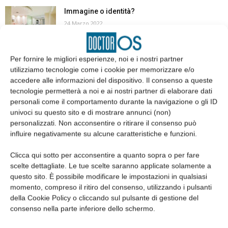
Immagine o identità?
24 Marzo 2022
Per fornire le migliori esperienze, noi e i nostri partner
È vero che posso ricevere dei contributi per
utilizziamo tecnologie come i cookie per memorizzare e/o
installare il POS...
accedere alle informazioni del dispositivo. Il consenso a queste
21 Dicembre 2021
tecnologie permetterà a noi e ai nostri partner di elaborare dati
personali come il comportamento durante la navigazione o gli ID
univoci su questo sito e di mostrare annunci (non)
personalizzati. Non acconsentire o ritirare il consenso può
1
2
influire negativamente su alcune caratteristiche e funzioni.
Clicca qui sotto per acconsentire a quanto sopra o per fare
scelte dettagliate. Le tue scelte saranno applicate solamente a
questo sito. È possibile modificare le impostazioni in qualsiasi
EDICOLA
momento, compreso il ritiro del consenso, utilizzando i pulsanti
della Cookie Policy o cliccando sul pulsante di gestione del
consenso nella parte inferiore dello schermo.